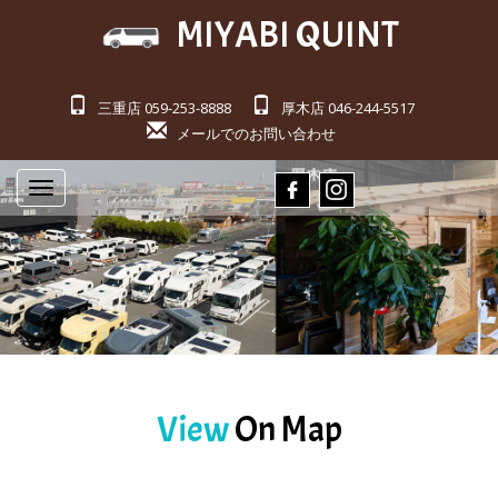
MIYABI QUINT
三重店 059-253-8888
厚木店 046-244-5517
メールでのお問い合わせ
Toggle
navigation
View
On Map